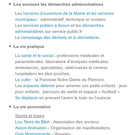
Les services les démarches administratives
Les
horaires d'ouverture de la Mairie et les services
municipaux
: administratif, technique et scolaire.
Les
services publics à Asson
et les
démarches
administratives
sur service-public.fr
Le
ramassage des déchets et la déchetterie
.
La vie pratique
La
santé et le social
:
professions médicales et
paramédicales, laboratoire d'analyses médicales,
ambulances, spécialistes, vétérinaires et centres
hospitaliers les plus proches.
Le
culte : l
a Paroisse Notre-Dame du Piémont.
Les
espaces détente
pour amener vos petits enfants : jeux
pour enfants, parcours de santé et espace « football ».
Se déplacer
en prenant l'avion le train ou l'autocar.
La vie associative
Sports et loisirs
Lou Tems de Bibé
- Association des anciens
Asson Animation
- Organisation de manifestations
Gais Montagnards
- Voyages