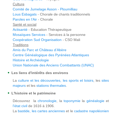
Culture
Comité de Jumelage Asson - Ploumilliau
Lous Esbagats
- Chorale de chants traditionnels
Paroles en l’Air
- Chorale
Santé et social
Actisanté
- Education Thérapeutique
Mosaïques Services
- Services à la personne
Coopération Sud Organisation
- CSO Mali
Traditions
Amis du Parc et Château d’Abère
Centre Généalogique des Pyrénées Atlantiques
Histoire et Archéologie
Union Nationale des Anciens Combattants (UNAC)
Les liens d'intérêts des environs
La
culture et les découvertes, les
sports et loisirs
, les
sites
majeurs
et les
stations thermales
.
L'histoire et le patrimoine
Découvrez la
chronologie
, la
toponymie
l
a
généalogie
et
l'état civil
de 1616 à 1906.
La
bastide, les
cartes anciennes
et le
cadastre napoléonien