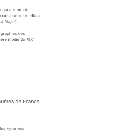
e qui a rendu de
 siècle dernier. Elle a
at-Major".
tographies des
ère moitié du XIX°
yaumes de France
 des Pyrénées