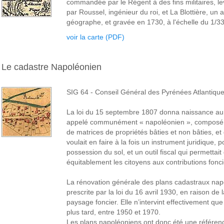
commandée par le Régent à des fins militaires, le
par Roussel, ingénieur du roi, et La Blottière, un 
géographe, et gravée en 1730, à l'échelle du 1/3
voir la carte (PDF)
Le cadastre Napoléonien
SIG 64 - Conseil Général des Pyrénées Atlantique
La loi du 15 septembre 1807 donna naissance au 
appelé communément « napoléonien », composé d
de matrices de propriétés bâties et non bâties, e
voulait en faire à la fois un instrument juridique, po
possession du sol, et un outil fiscal qui permettai
équitablement les citoyens aux contributions fonci
La rénovation générale des plans cadastraux nap
prescrite par la loi du 16 avril 1930, en raison de
paysage foncier. Elle n’intervint effectivement q
plus tard, entre 1950 et 1970.
Les plans napoléoniens ont donc été une référen