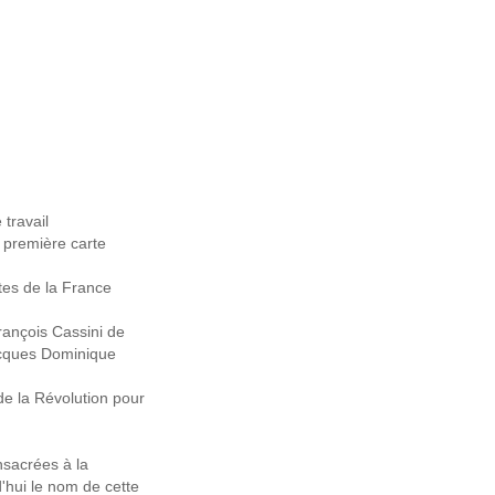
 travail
a première carte
rtes de la France
ançois Cassini de
acques Dominique
de la Révolution pour
nsacrées à la
d'hui le nom de cette