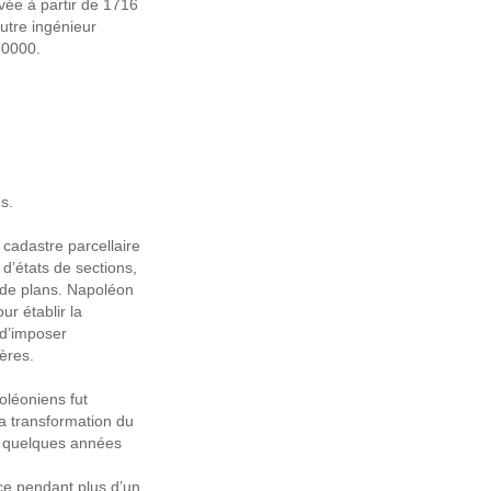
vée à partir de 1716
autre ingénieur
30000.
s.
cadastre parcellaire
’états de sections,
t de plans. Napoléon
ur établir la
t d’imposer
ères.
oléoniens fut
 la transformation du
ue quelques années
ce pendant plus d’un