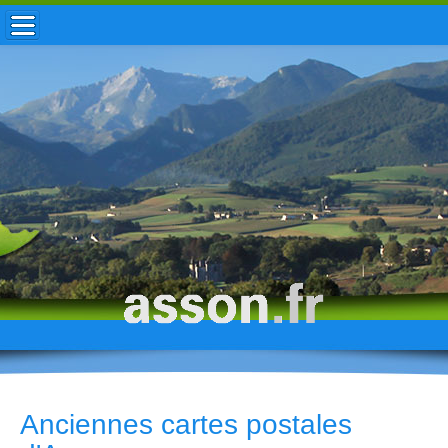
ACCUEIL / INFOS
MUNICIPALITÉ
VIE LOCALE
ENFANCE
TOURISME
HISTOIRE
Anciennes cartes postales