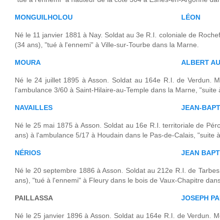
MONGUILHOLOU
LÉON
Né le 11 janvier 1881 à Nay. Soldat au 3e R.I. coloniale de Roch
(34 ans), "tué à l'ennemi" à Ville-sur-Tourbe dans la Marne.
MOURA
ALBERT AU
Né le 24 juillet 1895 à Asson. Soldat au 164e R.I. de Verdun. M
l'ambulance 3/60 à Saint-Hilaire-au-Temple dans la Marne, "suite 
NAVAILLES
JEAN-BAPT
Né le 25 mai 1875 à Asson. Soldat au 16e R.I. territoriale de Pér
ans) à l'ambulance 5/17 à Houdain dans le Pas-de-Calais, "suite 
NÉRIOS
JEAN BAPT
Né le 20 septembre 1886 à Asson. Soldat au 212e R.I. de Tarbes
ans), "tué à l'ennemi" à Fleury dans le bois de Vaux-Chapitre dan
PAILLASSA
JOSEPH P
Né le 25 janvier 1896 à Asson. Soldat au 164e R.I. de Verdun. Mo