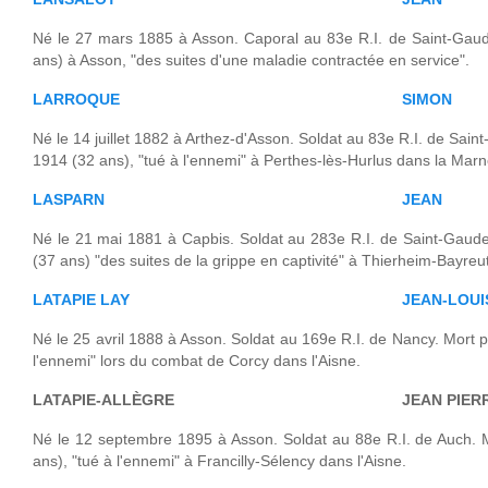
Né le 27 mars 1885 à Asson. Caporal au 83e R.I. de Saint-Gaud
ans) à Asson, "des suites d'une maladie contractée en service".
LARROQUE
SIMON
Né le 14 juillet 1882 à Arthez-d'Asson. Soldat au 83e R.I. de Sa
1914 (32 ans), "tué à l'ennemi" à Perthes-lès-Hurlus dans la Marn
LASPARN
JEAN
Né le 21 mai 1881 à Capbis. Soldat au 283e R.I. de Saint-Gaud
(37 ans) "des suites de la grippe en captivité" à Thierheim-Bayre
LATAPIE LAY
JEAN-LOUI
Né le 25 avril 1888 à Asson. Soldat au 169e R.I. de Nancy. Mort po
l'ennemi" lors du combat de Corcy dans l'Aisne.
LATAPIE-ALLÈGRE
JEAN PIER
Né le 12 septembre 1895 à Asson. Soldat au 88e R.I. de Auch. 
ans), "tué à l'ennemi" à Francilly-Sélency dans l'Aisne.