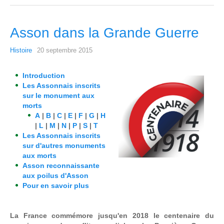
Asson dans la Grande Guerre
Histoire
20 septembre 2015
Introduction
Les Assonnais inscrits
sur le monument aux
morts
A
|
B
|
C
|
E
|
F
|
G
|
H
|
L
|
M
|
N
|
P
|
S
|
T
Les Assonnais inscrits
sur d'autres monuments
aux morts
Asson reconnaissante
aux poilus d'Asson
Pour en savoir plus
La France commémore jusqu'en 2018 le centenaire du