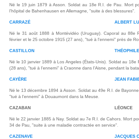
Né le 19 juin 1879 à Asson. Soldat au 18e R.I. de Pau. Mort 
l'hôpital de Bahenhausen en Allemagne, "suite à des blessures".
CARRAZÉ
ALBERT LU
Né le 31 août 1888 à Montévidéo (Uruguay). Caporal au 88e R.
février et le 25 octobre 1915 (27 ans), "tué à l'ennemi" près de Ro
CASTILLON
THÉOPHIL
Né le 10 janvier 1889 à Los Angeles (États-Unis). Soldat au 18e 
(28 ans), "tué à l'ennemi" à Craonne dans l'Aisne, pendant la ba
CAYÈRE
JEAN FABI
Né le 13 décembre 1894 à Asson. Soldat au 49e R.I. de Bayonne.
"tué à l'ennemi" à Douaumont dans la Meuse.
CAZABAN
LÉONCE
Né le 22 janvier 1885 à Nay. Soldat au 7e R.I. de Cahors. Mort pour
34 de Pau, "suite à une maladie contractée en service".
CAZENAVE
JACQUES 