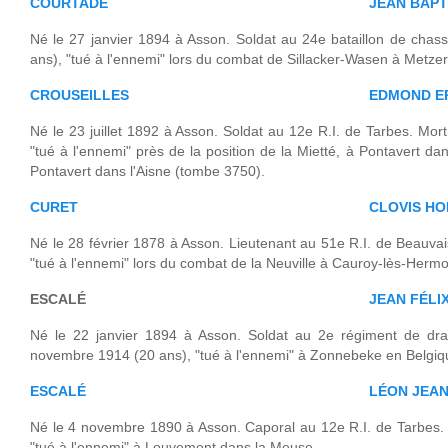
COURTADE
JEAN BAPT
Né le 27 janvier 1894 à Asson. Soldat au 24e bataillon de chas
ans), "tué à l'ennemi" lors du combat de Sillacker-Wasen à Metzer
CROUSEILLES
EDMOND E
Né le 23 juillet 1892 à Asson. Soldat au 12e R.I. de Tarbes. Mo
"tué à l'ennemi" près de la position de la Mietté, à Pontavert d
Pontavert dans l'Aisne (tombe 3750).
CURET
CLOVIS H
Né le 28 février 1878 à Asson. Lieutenant au 51e R.I. de Beauvai
"tué à l'ennemi" lors du combat de la Neuville à Cauroy-lès-Hermo
ESCALÉ
JEAN FÉLI
Né le 22 janvier 1894 à Asson. Soldat au 2e régiment de dra
novembre 1914 (20 ans), "tué à l'ennemi" à Zonnebeke en Belgiq
ESCALÉ
LÉON JEAN
Né le 4 novembre 1890 à Asson. Caporal au 12e R.I. de Tarbes. 
"tué à l'ennemi" à Louvemont dans la Meuse.