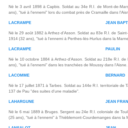
Né le 3 avril 1898 à Capbis. Soldat au 34e R.I. de Mont-de-Mar
ans), "tué à l'ennemi" lors du combat près de Cramaille dans l'Aisn
LACRAMPE
JEAN BAPT
Né le 29 août 1882 à Arthez-d'Asson. Soldat au 83e R.I. de Sain
1914 (32 ans), "tué à l'ennemi à Perthes-lès-Hurlus dans la Marne
LACRAMPE
PAULIN
Né le 10 octobre 1884 à Arthez-d'Asson. Soldat au 218e R.I. de
ans), "tué à l'ennemi" dans les tranchées de Moussy dans l'Aisne.
LACOMME
BERNARD
Né le 17 juillet 1871 à Tarbes. Soldat au 144e R.I. territoriale de T
137 de Pau "des suites d'une maladie".
LAHARGUNE
JEAN FRAN
Né le 6 mai 1889 à Bruges. Sergent au 24e R.I. coloniale de Tou
(25 ans), "tué à l'ennemi" à Thièblemont-Courdemanges dans la M
LANSALOT
JEAN