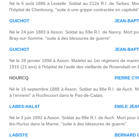
Né le 6 août 1886 à Lestelle. Soldat au 212e R.I. de Tarbes. Mor
l'hôpital de Cherbourg, "suite à une grippe contractée en captivité"
GUICHOT
JEAN-BAPT
Né le 24 juin 1883 à Asson. Soldat au 69e R.I. de Nancy. Mort p
Bray-sur-Somme, "suite à des blessures de guerre".
GUICHOT
JEAN-BAPT
Né le 28 janvier 1894 à Asson. Matelot au 1er régiment de marin
1915 (21 ans) à l'hôpital de l'asile des vieillards de Rosendaël en 
HOURCQ
PIERRE CY
Né le 16 septembre 1888 à Asson. Soldat au 88e R.I. de Auch. Mo
à l'ennemi" à Roclincourt dans le Pas-de-Calais.
LABES-HALAT
EMILE JEA
Né le 3 juin 1892 à Asson. Soldat au 88e R.I. de Auch. Mort pour l
lès-Hurlus dans la Marne, "suite à des blessures de guerre".
LABISTE
BERNARD 