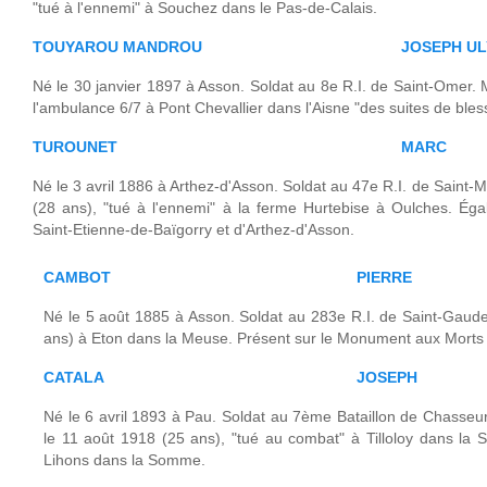
"tué à l'ennemi" à Souchez dans le Pas-de-Calais.
TOUYAROU MANDROU
JOSEPH UL
Né le 30 janvier 1897 à Asson. Soldat au 8e R.I. de Saint-Omer. 
l'ambulance 6/7 à Pont Chevallier dans l'Aisne "des suites de bles
TUROUNET
MARC
Né le 3 avril 1886 à Arthez-d'Asson. Soldat au 47e R.I. de Saint
(28 ans), "tué à l'ennemi" à la ferme Hurtebise à Oulches. Ég
Saint-Etienne-de-Baïgorry et d'Arthez-d'Asson.
CAMBOT
PIERRE
Né le 5 août 1885 à Asson. Soldat au 283e R.I. de Saint-Gaude
ans) à Eton dans la Meuse. Présent sur le Monument aux Morts 
CATALA
JOSEPH
Né le 6 avril 1893 à Pau. Soldat au 7ème Bataillon de Chasseu
le 11 août 1918 (25 ans), "tué au combat" à Tilloloy dans l
Lihons dans la Somme.