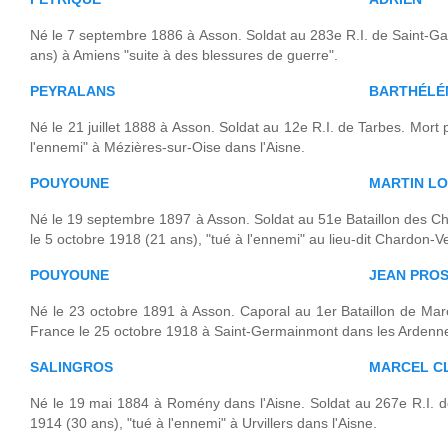
Né le 7 septembre 1886 à Asson. Soldat au 283e R.I. de Saint-Ga
ans) à Amiens "suite à des blessures de guerre".
PEYRALANS
BARTHÉLÉ
Né le 21 juillet 1888 à Asson. Soldat au 12e R.I. de Tarbes. Mort 
l'ennemi" à Mézières-sur-Oise dans l'Aisne.
POUYOUNE
MARTIN LO
Né le 19 septembre 1897 à Asson. Soldat au 51e Bataillon des Ch
le 5 octobre 1918 (21 ans), "tué à l'ennemi" au lieu-dit Chardon-V
POUYOUNE
JEAN PRO
Né le 23 octobre 1891 à Asson. Caporal au 1er Bataillon de Marc
France le 25 octobre 1918 à Saint-Germainmont dans les Ardenn
SALINGROS
MARCEL C
Né le 19 mai 1884 à Romény dans l'Aisne. Soldat au 267e R.I. d
1914 (30 ans), "tué à l'ennemi" à Urvillers dans l'Aisne.