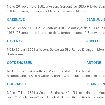
Né le 26 novembre 1881 à Asson. Sergent au 283e R.I. de Sain
1914 (33 ans), au bois des Chevaliers dans la Meuse.
CAZENAVE
JEAN JULI
Né le 1er août 1891 à St-Jean-de-Luz. Soldat-cycliste au 14e R.I.
1918 (27 ans), dans la grange de la ferme Lecomte à Bugny dans l
CAZENAVE
JOSEPH
Né le 18 avril 1883 à Asson. Soldat au 59e R.I. de Briançon. Mort
du-Rhône).
COTDEHOSSES
ANTOINE
Né le 6 juin 1894 à Arthez-d'Asson. Soldat au 12e R.I. de Tarbes. 
à l'ambulance 13/16 à Catenoy dans l'Oise, "suite à des blessures
COURADES
JEAN-PIER
Né le 17 juin 1896 à Asson. Soldat au 42e R.I. coloniale de Mar
ans), "tué à l'ennemi" lors de la bataille des Pitons Rocheux au-