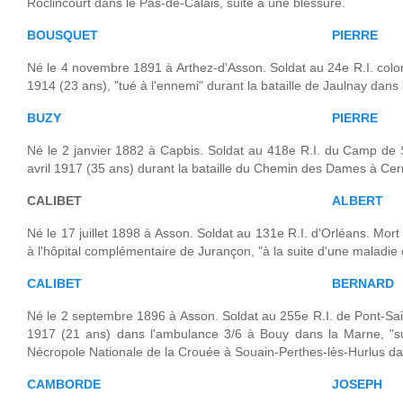
Roclincourt dans le Pas-de-Calais, suite à une blessure.
BOUSQUET
PIERRE
Né le 4 novembre 1891 à Arthez-d'Asson. Soldat au 24e R.I. colon
1914 (23 ans), "tué à l'ennemi" durant la bataille de Jaulnay dans
BUZY
PIERRE
Né le 2 janvier 1882 à Capbis. Soldat au 418e R.I. du Camp de 
avril 1917 (35 ans) durant la bataille du Chemin des Dames à Cer
CALIBET
ALBERT
Né le 17 juillet 1898 à Asson. Soldat au 131e R.I. d'Orléans. Mo
à l'hôpital complémentaire de Jurançon, "à la suite d'une maladie 
CALIBET
BERNARD
Né le 2 septembre 1896 à Asson. Soldat au 255e R.I. de Pont-Sai
1917 (21 ans) dans l'ambulance 3/6 à Bouy dans la Marne, "su
Nécropole Nationale de la Crouée à Souain-Perthes-lès-Hurlus d
CAMBORDE
JOSEPH