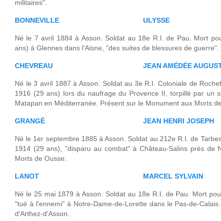
militaires".
BONNEVILLE
ULYSSE
Né le 7 avril 1884 à Asson. Soldat au 18e R.I. de Pau. Mort po
ans) à Glennes dans l'Aisne, "des suites de blessures de guerre".
CHEVREAU
JEAN AMÉDÉE AUGUS
Né le 3 avril 1887 à Asson. Soldat au 3e R.I. Coloniale de Rochef
1916 (29 ans) lors du naufrage du Provence II, torpillé par un
Matapan en Méditerranée. Présent sur le Monument aux Morts de
GRANGÉ
JEAN HENRI JOSEPH
Né le 1er septembre 1885 à Asson. Soldat au 212e R.I. de Tarbes
1914 (29 ans), "disparu au combat" à Château-Salins près de 
Morts de Ousse.
LANOT
MARCEL SYLVAIN
Né le 25 mai 1879 à Asson. Soldat au 18e R.I. de Pau. Mort pou
"tué à l'ennemi" à Notre-Dame-de-Lorette dans le Pas-de-Calai
d'Arthez-d'Asson.