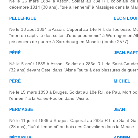
Né le 26 mars 1884 à Asson. Soldat au 33e R.I. coloniale de 
décembre 1914 (30 ans), "tué à l'ennemi" à Massiges dans la Ma
PELLEFIGUE
LÉON LOUI
Né le 18 août 1894 à Asson. Caporal au 14e R.I. de Toulouse. Mo
"mort en captivité des suites d'une pneumonie" à Worringen en A
prisonniers de guerre à Sarrebourg en Moselle (tombe 2577).
PÉRÉ
JEAN-BAPT
Né le 5 août 1885 à Asson. Soldat au 283e R.I. de Saint-Gaude
(32 ans) devant Ostel dans l'Aisne "suite à des blessures de guerr
PÉRÉ
MICHEL
Né le 15 mars 1890 à Bruges. Soldat au 18e R.I. de Pau. Mort pou
l'ennemi" à la Vallée-Foulon dans l'Aisne.
PERMASSE
JEAN
Né le 11 juillet 1886 à Bruges. Caporal au 283e R.I. de Saint-G
(28 ans), "tué à l'ennemi" au bois des Chevaliers dans la Meuse.
PÉTRIQUE
ADRIEN