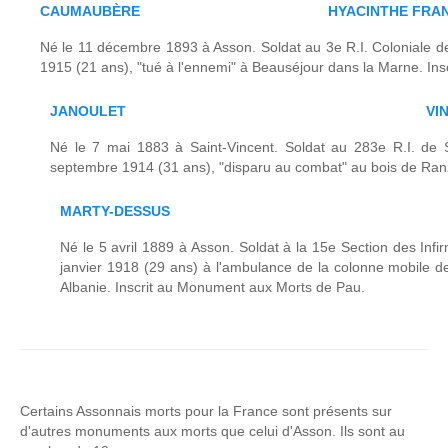
CAUMAUBÈRE
HYACINTHE FRA
Né le 11 décembre 1893 à Asson. Soldat au 3e R.I. Coloniale de
1915 (21 ans), "tué à l'ennemi" à Beauséjour dans la Marne. In
JANOULET
VI
Né le 7 mai 1883 à Saint-Vincent. Soldat au 283e R.I. de 
septembre 1914 (31 ans), "disparu au combat" au bois de Ran
MARTY-DESSUS
Né le 5 avril 1889 à Asson. Soldat à la 15e Section des Infir
janvier 1918 (29 ans) à l'ambulance de la colonne mobile de
Albanie. Inscrit au Monument aux Morts de Pau.
Certains Assonnais morts pour la France sont présents sur
d'autres monuments aux morts que celui d'Asson. Ils sont au