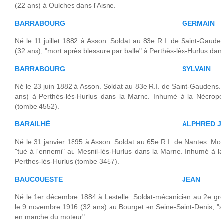
(22 ans) à Oulches dans l'Aisne.
BARRABOURG
GERMAIN
Né le 11 juillet 1882 à Asson. Soldat au 83e R.I. de Saint-Gau
(32 ans), "mort après blessure par balle" à Perthès-lès-Hurlus da
BARRABOURG
SYLVAIN
Né le 23 juin 1882 à Asson. Soldat au 83e R.I. de Saint-Gaudens
ans) à Perthès-lès-Hurlus dans la Marne. Inhumé à la Nécropo
(tombe 4552).
BARAILHÉ
ALPHRED J
Né le 31 janvier 1895 à Asson. Soldat au 65e R.I. de Nantes. Mo
"tué à l'ennemi" au Mesnil-lès-Hurlus dans la Marne. Inhumé à 
Perthes-lès-Hurlus (tombe 3457).
BAUCOUESTE
JEAN
Né le 1er décembre 1884 à Lestelle. Soldat-mécanicien au 2e gro
le 9 novembre 1916 (32 ans) au Bourget en Seine-Saint-Denis, "s
en marche du moteur".