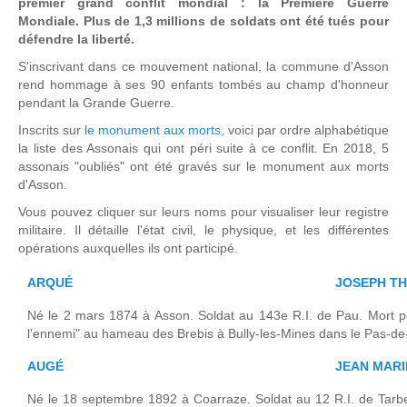
premier grand conflit mondial : la Première Guerre
Mondiale. Plus de 1,3 millions de soldats ont été tués pour
défendre la liberté.
S'inscrivant dans ce mouvement national, la commune d'Asson
rend hommage à ses 90 enfants tombés au champ d'honneur
pendant la Grande Guerre.
Inscrits sur l
e monument aux morts
, voici par ordre alphabétique
la liste des Assonais qui ont péri suite à ce conflit. En 2018, 5
assonais "oubliés" ont été gravés sur le monument aux morts
d'Asson.
Vous pouvez cliquer sur leurs noms pour visualiser leur registre
militaire. Il détaille l'état civil, le physique, et les différentes
opérations auxquelles ils ont participé.
ARQUÉ
JOSEPH T
Né le 2 mars 1874 à Asson. Soldat au 143e R.I. de Pau. Mort po
l'ennemi" au hameau des Brebis à Bully-les-Mines dans le Pas-de
AUGÉ
JEAN MARI
Né le 18 septembre 1892 à Coarraze. Soldat au 12 R.I. de Tarb