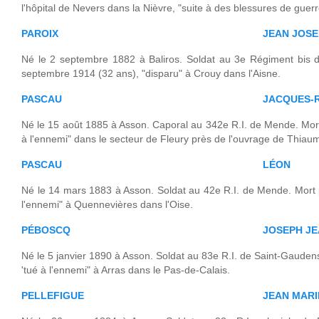
l'hôpital de Nevers dans la Nièvre, "suite à des blessures de guerr
PAROIX
JEAN JOS
Né le 2 septembre 1882 à Baliros. Soldat au 3e Régiment bis d
septembre 1914 (32 ans), "disparu" à Crouy dans l'Aisne.
PASCAU
JACQUES-
Né le 15 août 1885 à Asson. Caporal au 342e R.I. de Mende. Mort
à l'ennemi" dans le secteur de Fleury près de l'ouvrage de Thiau
PASCAU
LÉON
Né le 14 mars 1883 à Asson. Soldat au 42e R.I. de Mende. Mort p
l'ennemi" à Quennevières dans l'Oise.
PÉBOSCQ
JOSEPH JE
Né le 5 janvier 1890 à Asson. Soldat au 83e R.I. de Saint-Gaudens
'tué à l'ennemi" à Arras dans le Pas-de-Calais.
PELLEFIGUE
JEAN MARI