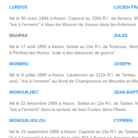
LURDOS
LUCIEN FR
Né le 30 mars 1894 à Asson. Caporal au 230e R.I. de Annecy. Mo
"tué à l'ennemi" à Vaux lès Mouron de Joyeux dans les Ardennes.
MAUPAS
JULES
Né le 17 août 1892 à Asson. Soldat au 14e R.I. de Toulouse. Mor
à Perthes-lès-Hurlus "suite à des blessures de guerre".
MONBRU
JOSEPH
Né le 8 juillet 1885 à Asson. Lieutenant au 212e R.I. de Tarbes
ans), "tué à l'ennemi" au Nord de Champenoux en Meurthe-et-Mos
MONGUILHET
JEAN-BAPT
Né le 22 décembre 1889 à Asson. Soldat au 12e R.I. de Tarbes. Mo
"tué à l'ennemi" dans le secteur de bois Foulon dans l'Aisne.
MONGUILHOLOU
CYPRIEN
Né le 15 septembre 1885 à Asson. Caporal au 12e R.I. de Tarbes.
"tué à l'ennemi" à hauteur de la côte 304 à Esnes-en-Argonne da