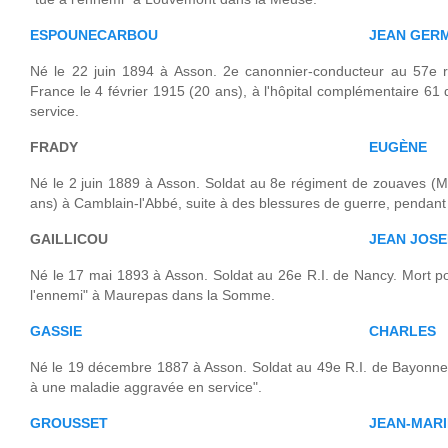
ESPOUNECARBOU
JEAN GER
Né le 22 juin 1894 à Asson. 2e canonnier-conducteur au 57e rég
France le 4 février 1915 (20 ans), à l'hôpital complémentaire 61
service.
FRADY
EUGÈNE
Né le 2 juin 1889 à Asson. Soldat au 8e régiment de zouaves (Ma
ans) à Camblain-l'Abbé, suite à des blessures de guerre, pendant
GAILLICOU
JEAN JOSE
Né le 17 mai 1893 à Asson. Soldat au 26e R.I. de Nancy. Mort pou
l'ennemi" à Maurepas dans la Somme.
GASSIE
CHARLES
Né le 19 décembre 1887 à Asson. Soldat au 49e R.I. de Bayonne. 
à une maladie aggravée en service".
GROUSSET
JEAN-MARI