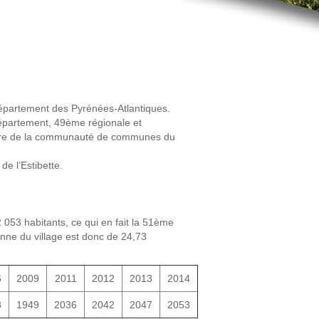
épartement des Pyrénées-Atlantiques.
épartement, 49ème régionale et
toire de la communauté de communes du
de l’Estibette.
053 habitants, ce qui en fait la 51ème
ne du village est donc de 24,73
6
2009
2011
2012
2013
2014
3
1949
2036
2042
2047
2053