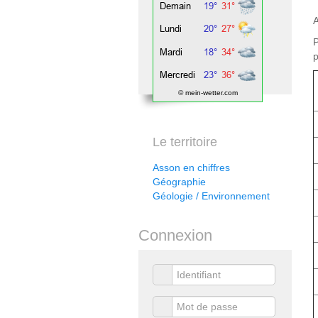
A
P
p
© mein-wetter.com
Le territoire
Asson en chiffres
Géographie
Géologie / Environnement
Connexion