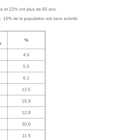
s et 22% ont plus de 60 ans.
. 15% de la population est sans activité
%
s
4,6
5,5
6,1
12,5
15,9
12,8
30,6
11,9