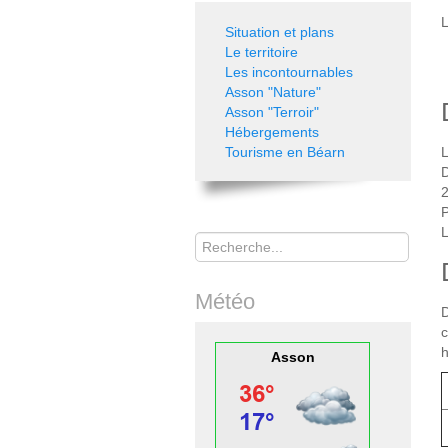
L
Situation et plans
Le territoire
Les incontournables
Asson "Nature"
Asson "Terroir"
Hébergements
Tourisme en Béarn
L
D
2
P
Rechercher
L
Météo
D
c
h
Asson