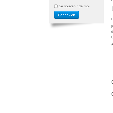
Se souvenir de moi
E
P
d
(
A