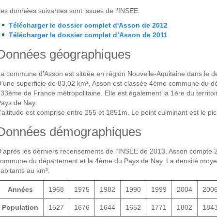
es données suivantes sont issues de l’INSEE.
Télécharger le dossier complet d'Asson de 2012
Télécharger le dossier complet d’Asson de 2011
Données géographiques
a commune d’Asson est située en région Nouvelle-Aquitaine dans le d
’une superficie de 83,02 km², Asson est classée 4ème commune du d
33ème de France métropolitaine. Elle est également la 1ère du terri
ays de Nay.
’altitude est comprise entre 255 et 1851m. Le point culminant est le pic 
Données démographiques
’après les derniers recensements de l’INSEE de 2013, Asson compte 2 
ommune du département et la 4ème du Pays de Nay. La densité moyen
abitants au km².
Années
1968
1975
1982
1990
1999
2004
200
Population
1527
1676
1644
1652
1771
1802
184