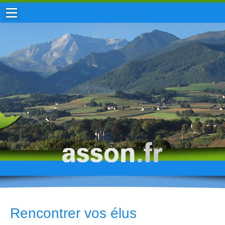
ACCUEIL / INFOS
MUNICIPALITÉ
VIE LOCALE
ENFANCE
TOURISME
HISTOIRE
Rencontrer vos élus