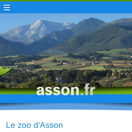
ACCUEIL / INFOS
MUNICIPALITÉ
VIE LOCALE
ENFANCE
TOURISME
HISTOIRE
Le zoo d'Asson