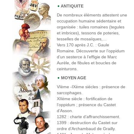
ANTIQUITE
De nombreux éléments attestent une
occupation humaine sédentaire et
organisée : tuiles romaines (tegules
et imbrices), tessons de poteries,
tesselles de mosaïques,…
Vers 170 après J.C
. : Gaule
Romaine. Découverte sur l’oppidum
d’un sesterce à l’effigie de Marc
Aurèle, de fibules et boucles de
ceinturons.
MOYEN AGE
VIème -IXème siècles
: présence de
sarcophages.
XIIème siècle
: fortification de
l’oppidum ; présence du Castet
d’Asson.
1282
: charte d’affranchissement.
1399
: destruction du Castet sur
ordre d’Archambaud de Grailly.