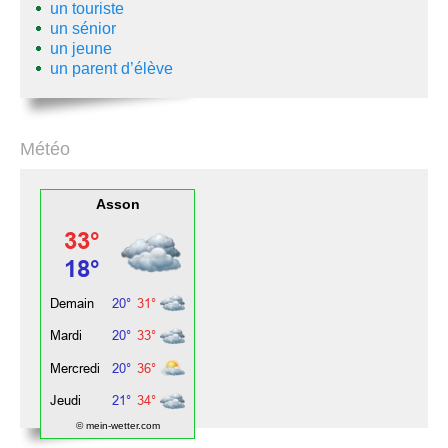
un touriste
un sénior
un jeune
un parent d’élève
Météo
Asson
© mein-wetter.com