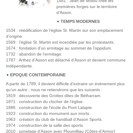
1481
: Jean de Molou crée les
premières forges sur le territoire
d’Asson.
TEMPS MODERNES
1534
: réédification de l’église St. Martin sur son emplacement
d’origine.
1569
: l’église St. Martin est incendiée par les protestants.
1674
: fondation d’un ermitage au sommet de l’oppidum.
1732
: abandon de l’ermitage.
1787
: Arthez d’Asson est détaché d’Asson et devient commune
indépendante.
EPOQUE CONTEMPORAINE
A partir de 1789, il devient difficile d’extraire un évènement plus
qu’un autre ; nous ne retiendrons que les suivants :
1819
: découverte des Grottes dites de Bétharram.
1871
: construction du clocher de l’église.
1886
: construction de l'école du Pont Latapie.
1923
: construction du monument aux morts.
1963 : création du club de handball d’Asson Sports.
1974
: construction de la salle des sports.
2010 : jumelage d’Asson avec Ploumilliau (Côtes-d’Armor)