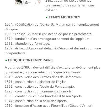
1481
: Jean de Molou crée les
premières forges sur le territoire
d’Asson.
TEMPS MODERNES
1534
: réédification de l’église St. Martin sur son emplacement
d’origine.
1569
: l’église St. Martin est incendiée par les protestants.
1674
: fondation d’un ermitage au sommet de l’oppidum.
1732
: abandon de l’ermitage.
1787
: Arthez d’Asson est détaché d’Asson et devient commune
indépendante.
EPOQUE CONTEMPORAINE
A partir de 1789, il devient difficile d’extraire un évènement plus
qu’un autre ; nous ne retiendrons que les suivants :
1819
: découverte des Grottes dites de Bétharram.
1871
: construction du clocher de l’église.
1886
: construction de l'école du Pont Latapie.
1923
: construction du monument aux morts.
1963 : création du club de handball d’Asson Sports.
1974
: construction de la salle des sports.
2010 : jumelage d’Asson avec Ploumilliau (Côtes-d’Armor)