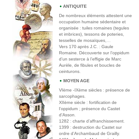
ANTIQUITE
De nombreux éléments attestent une
occupation humaine sédentaire et
organisée : tuiles romaines (tegules
et imbrices), tessons de poteries,
tesselles de mosaïques,…
Vers 170 après J.C
. : Gaule
Romaine. Découverte sur l’oppidum
d’un sesterce à l’effigie de Marc
Aurèle, de fibules et boucles de
ceinturons.
MOYEN AGE
VIème -IXème siècles
: présence de
sarcophages.
XIIème siècle
: fortification de
l’oppidum ; présence du Castet
d’Asson.
1282
: charte d’affranchissement.
1399
: destruction du Castet sur
ordre d’Archambaud de Grailly.