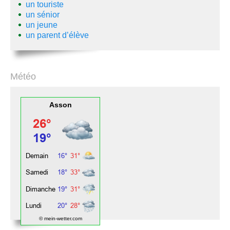
un touriste
un sénior
un jeune
un parent d’élève
Météo
Asson
© mein-wetter.com