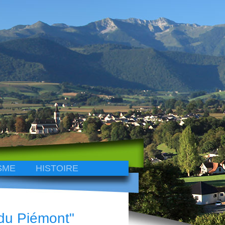
SME
HISTOIRE
 du Piémont"