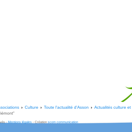
sociations
Culture
Toute l'actualité d'Asson
Actualités culture e
Piémont"
rvés -
Mentions légales
- Création
scom communication