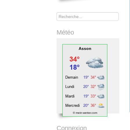
Rechercher
Météo
Asson
© mein-wetter.com
Connexion