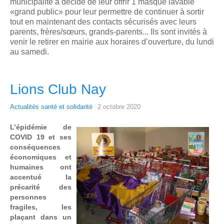
municipalité a décidé de leur offrir
1
masque lavable
«
grand public
» pour leur permettre de
continuer à sortir
tout
en
maintenant des contacts
sécurisés avec leurs
parents, frères/sœurs, grands
-
parents...
Ils sont invités à
venir le retirer en mairie
aux horai
res d’ouverture, du lundi
au samedi.
Lions Club Nay
Actualités santé et solidarité
2 octobre 2020
L’épidémie de
COVID 19 et ses
conséquences
économiques et
humaines ont
accentué la
précarité des
personnes
fragiles, les
plaçant dans un