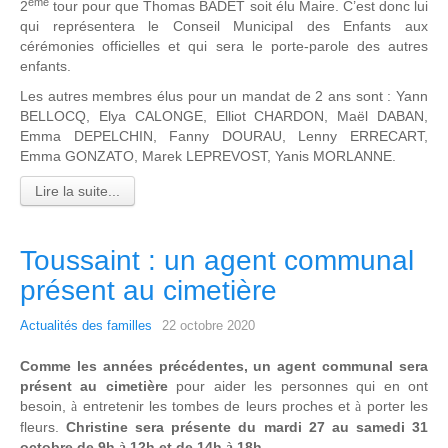
ème
2
tour pour que Thomas BADET soit élu Maire. C’est donc lui
qui représentera le Conseil Municipal des Enfants aux
cérémonies officielles et qui sera le porte-parole des autres
enfants.
Les autres membres élus pour un mandat de 2 ans sont : Yann
BELLOCQ, Elya CALONGE, Elliot CHARDON, Maël DABAN,
Emma DEPELCHIN, Fanny DOURAU, Lenny ERRECART,
Emma GONZATO, Marek LEPREVOST, Yanis MORLANNE.
Lire la suite...
Toussaint : un agent communal
présent au cimetière
Actualités des familles
22 octobre 2020
Comme les années précédentes, un agent communal sera
présent au cimetière
pour aider les personnes qui en ont
besoin,
entretenir les tombes de leurs proches et
porter les
à
à
fleurs.
Christine sera présente du mardi 27 au samedi 31
octobre de 9h
12h et de 14h
18h.
à
à