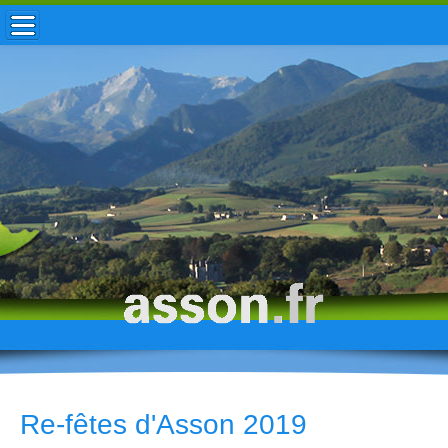
ACCUEIL / INFOS
MUNICIPALITÉ
VIE LOCALE
ENFANCE
TOURISME
HISTOIRE
Re-fêtes d'Asson 2019