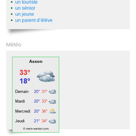
un touriste
un sénior
un jeune
un parent d’élève
Météo
Asson
© mein-wetter.com