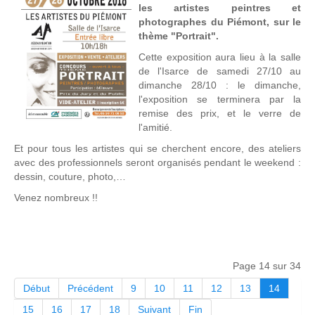
les
artistes
peintres et
photographes du Piémont, sur le
thème "Portrait".
Cette exposition aura lieu à la salle
de l'Isarce de samedi 27/10 au
dimanche 28/10 : le dimanche,
l'exposition se terminera par la
remise des prix, et le verre de
l'amitié.
Et pour tous les
artistes
qui se cherchent encore, des ateliers
avec des professionnels seront organisés pendant le weekend :
dessin, couture, photo,…
Venez nombreux !!
Page 14 sur 34
Début
Précédent
9
10
11
12
13
14
15
16
17
18
Suivant
Fin