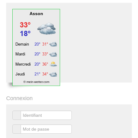
Asson
© mein-wetter.com
Connexion