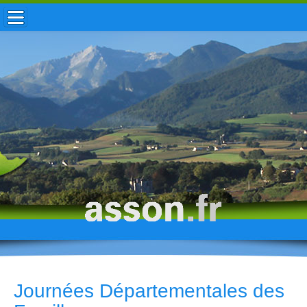
ACCUEIL / INFOS
MUNICIPALITÉ
VIE LOCALE
ENFANCE
TOURISME
HISTOIRE
Journées Départementales des