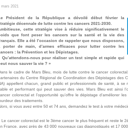
 mars 2021
Le Président de la République a dévoilé début février la
tratégie décennale de lutte contre les cancers 2021-2030.
Ambitieuse, cette stratégie vise à réduire significativement le
poids que font peser les cancers sur la santé et la vie des
rançais.
Elle a été l’occasion de rappeler que nous disposons,
à porter de main, d’armes efficaces pour lutter contre les
ancers : la Prévention et les Dépistages.
« Qu’attendons-nous pour réaliser un test simple et rapide qui
eut nous sauver la vie ? »
ans le cadre de Mars Bleu, mois de lutte contre le cancer colorectal
artenaires du Centre Régional de Coordination des Dépistages des 
A) appellent chacun, grand public et professionnels de santé, à se 
iable et performant qui peut sauver des vies. Mars Bleu est ainsi l
ancer colorectal et l’opportunité qu’offre le dépistage d‘améliorer l
ourdeur des traitements.
lors, si vous avez entre 50 et 74 ans, demandez le test à votre médeci
 Le cancer colorectal est le 3ème cancer le plus fréquent et reste le 
n France, avec près de 43 000 nouveaux cas diagnostiqués et 17 000