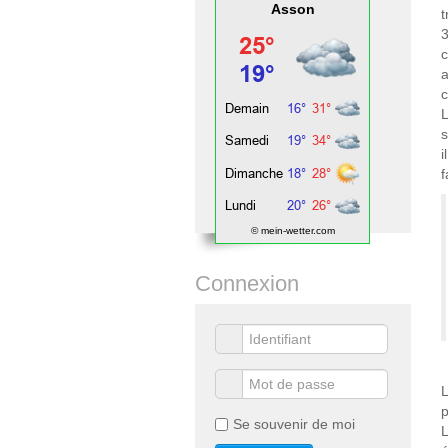
Asson
t
3
c
a
L
s
i
f
© mein-wetter.com
Connexion
L
p
Se souvenir de moi
L