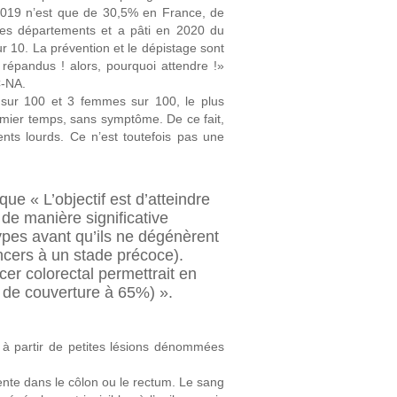
n 2019 n’est que de 30,5% en France, de
 les départements et a pâti en 2020 du
sur 10. La prévention et le dépistage sont
 répandus ! alors, pourquoi attendre !»
-NA.
 sur 100 et 3 femmes sur 100, le plus
mier temps, sans symptôme. De ce fait,
ents lourds. Ce n’est toutefois pas une
 « L’objectif est d’atteindre
 de manière significative
lypes avant qu’ils ne dégénèrent
ancers à un stade précoce).
cer colorectal permettrait en
x de couverture à 65%) ».
 à partir de petites lésions dénommées
ente dans le côlon ou le rectum. Le sang