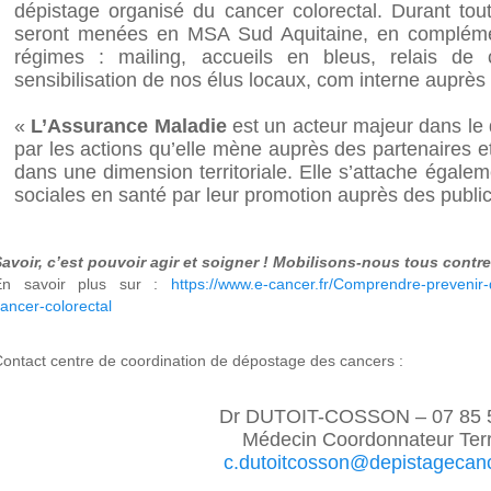
dépistage organisé du cancer colorectal. Durant tou
seront menées en MSA Sud Aquitaine, en complémen
régimes : mailing, accueils en bleus, relais d
sensibilisation de nos élus locaux, com interne auprès
«
L’Assurance Maladie
est un acteur majeur dans le
par les actions qu’elle mène auprès des partenaires et 
dans une dimension territoriale. Elle s’attache égaleme
sociales en santé par leur promotion auprès des publics
avoir, c’est pouvoir agir et soigner ! Mobilisons-nous tous contre
En savoir plus sur :
https://www.e-cancer.fr/Comprendre-prevenir-d
ancer-colorectal
ontact centre de coordination de dépostage des cancers :
Dr DUTOIT-COSSON – 07 85 5
Médecin Coordonnateur Terri
c.dutoitcosson@depistagecanc