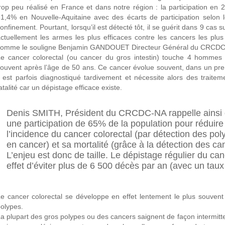
rop peu réalisé en France et dans notre région : la participation e
1,4% en Nouvelle-Aquitaine avec des écarts de participation selon
onfinement. Pourtant, lorsqu’il est détecté tôt, il se guérit dans 9 cas 
ctuellement les armes les plus efficaces contre les cancers les plus
comme le souligne Benjamin GANDOUET Directeur Général du CRCDC
e cancer colorectal (ou cancer du gros intestin) touche 4 hommes
ouvent après l’âge de 50 ans. Ce cancer évolue souvent, dans un pre
l est parfois diagnostiqué tardivement et nécessite alors des traitem
atalité car un dépistage efficace existe.
Denis SMITH, Président du CRCDC-NA rappelle ainsi que
une participation de 65% de la population pour réduire
l’incidence du cancer colorectal (par détection des po
en cancer) et sa mortalité (grâce à la détection des c
L’enjeu est donc de taille. Le dépistage régulier du can
effet d’éviter plus de 6 500 décès par an (avec un tau
e cancer colorectal se développe en effet lentement le plus souvent
olypes.
a plupart des gros polypes ou des cancers saignent de façon intermitt