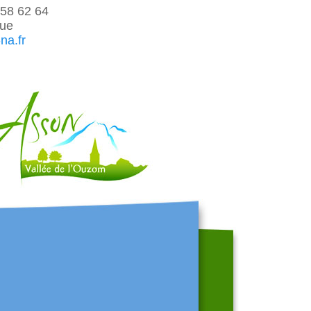
58 62 64
que
na.fr