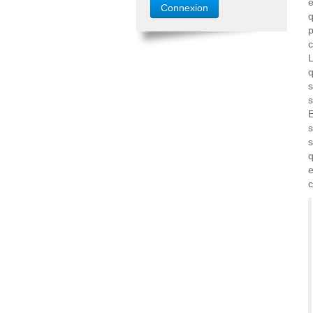
é
q
p
c
s
E
s
s
q
e
c