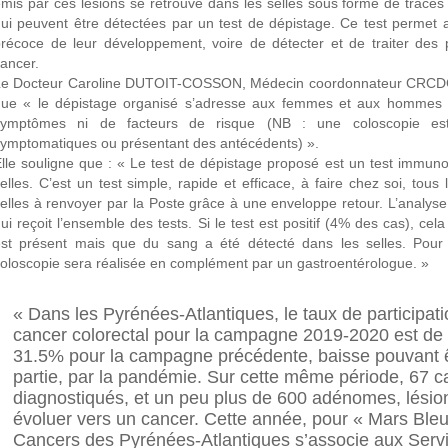
mis par ces lésions se retrouve dans les selles sous forme de traces 
ui peuvent être détectées par un test de dépistage. Ce test permet ai
récoce de leur développement, voire de détecter et de traiter des p
ancer.
Le Docteur Caroline DUTOIT-COSSON, Médecin coordonnateur CRCDC-
que « le dépistage organisé s’adresse aux femmes et aux hommes
symptômes ni de facteurs de risque (NB : une coloscopie e
ymptomatiques ou présentant des antécédents) ».
lle souligne que : « Le test de dépistage proposé est un test immun
elles. C’est un test simple, rapide et efficace, à faire chez soi, tous
elles à renvoyer par la Poste grâce à une enveloppe retour. L’analyse
ui reçoit l’ensemble des tests. Si le test est positif (4% des cas), ce
st présent mais que du sang a été détecté dans les selles. Pour i
oloscopie sera réalisée en complément par un gastroentérologue. »
« Dans les Pyrénées-Atlantiques, le taux de participat
cancer colorectal pour la campagne 2019-2020 est de 
31.5% pour la campagne précédente, baisse pouvant ê
partie, par la pandémie. Sur cette même période, 67 c
diagnostiqués, et un peu plus de 600 adénomes, lésio
évoluer vers un cancer. Cette année, pour « Mars Bleu
Cancers des Pyrénées-Atlantiques s’associe aux Servi