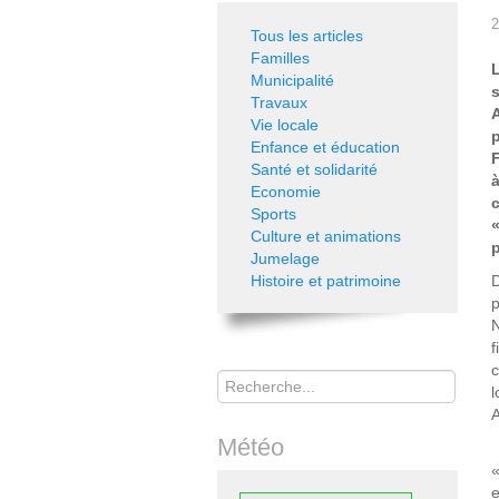
2
Tous les articles
Familles
Municipalité
s
Travaux
Vie locale
Enfance et éducation
F
Santé et solidarité
Economie
c
Sports
Culture et animations
p
Jumelage
Histoire et patrimoine
D
p
N
f
Rechercher
c
l
A
Météo
«
e