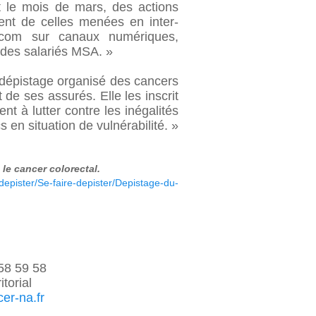
t le mois de mars, des actions
t de celles menées en inter-
e com sur canaux numériques,
 des salariés MSA. »
 dépistage organisé des cancers
de ses assurés. Elle les inscrit
nt à lutter contre les inégalités
 en situation de vulnérabilité. »
 le cancer colorectal.
epister/Se-faire-depister/Depistage-du-
8 59 58
torial
er-na.fr