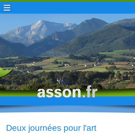
ACCUEIL / INFOS
MUNICIPALITÉ
VIE LOCALE
ENFANCE
TOURISME
HISTOIRE
Deux journées pour l'art