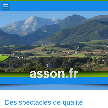
ACCUEIL / INFOS
MUNICIPALITÉ
VIE LOCALE
ENFANCE
TOURISME
HISTOIRE
Des spectacles de qualité