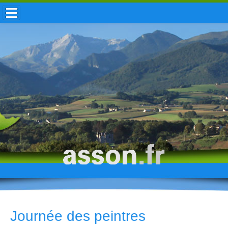
ACCUEIL / INFOS
MUNICIPALITÉ
VIE LOCALE
ENFANCE
TOURISME
HISTOIRE
Journée des peintres