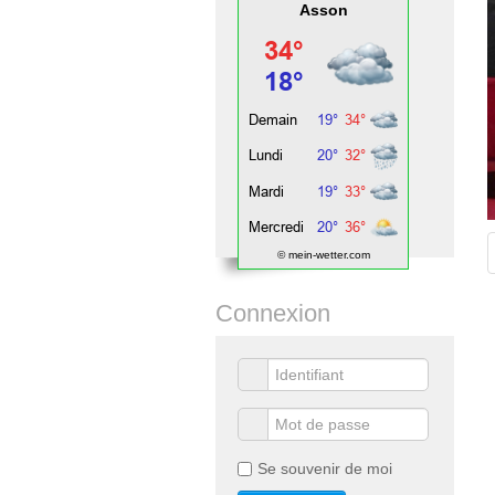
Asson
© mein-wetter.com
Connexion
Se souvenir de moi