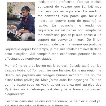
Instituteur de profession, c'est par le biais
du carnet de voyage que j’ai fait mes
premiers pas en aquarelle. Ce médium
me convenait bien parce que facile à
mettre en oeuvre (peu de matériel) et
rapide. En revanche, le rendu de
l’aquarelle sur un papier non adapté ne
me satisfaisait pas et je suis passé à un
support qui convenait mieux. De fil en
pinceau, aidé par ma femme qui pratique
l’aquarelle depuis longtemps, je me suis totalement investi dans
cette discipline. J’ai complété mon expérience personnelle en
effectuant de nombreux stages.
Mon thème de prédilection est le portrait. Je suis attiré par les
visages typés, où l’on peut lire une histoire. Dans ma région, le
Béarn, les paysans aux visages burinés m’offrent une source
d’inspiration privilégiée. Mais j’aime aussi les paysages. Tout ce
qui me passe sous les yeux, autour de chez moi, au pied des
Pyrénées ou à l’étranger, est décrypté à travers un regard
d’aquarelliste.
J’expose dans des salons internationaux, le dernier auquel j’ai
été invité est celui de Belgique, à Bruxelles.