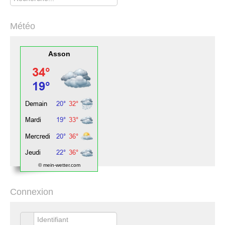
Météo
Asson
© mein-wetter.com
Connexion