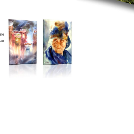
nne
sur