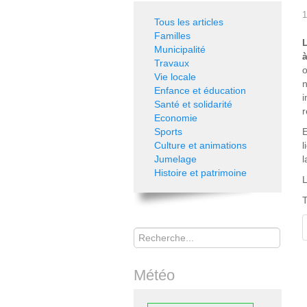
1
Tous les articles
Familles
Municipalité
à
Travaux
o
Vie locale
n
Enfance et éducation
i
Santé et solidarité
r
Economie
Sports
E
Culture et animations
l
Jumelage
Histoire et patrimoine
L
T
Rechercher
Météo