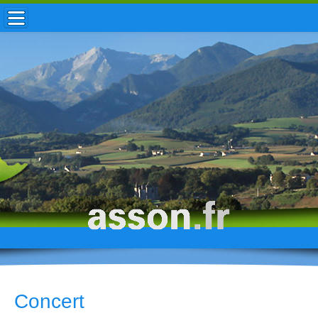
ACCUEIL / INFOS
MUNICIPALITÉ
VIE LOCALE
ENFANCE
TOURISME
HISTOIRE
Concert