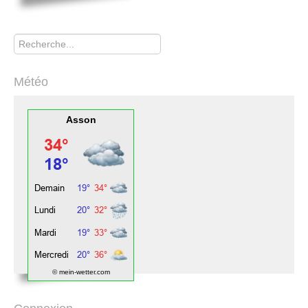
Rechercher
Météo
Asson
© mein-wetter.com