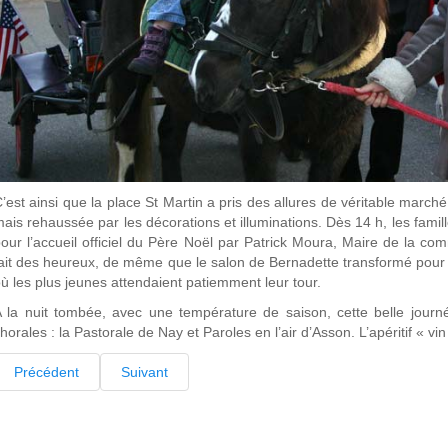
’est ainsi que la place St Martin a pris des allures de véritable marc
ais rehaussée par les décorations et illuminations. Dès 14 h, les famil
our l’accueil officiel du Père Noël par Patrick Moura, Maire de la 
ait des heureux, de même que le salon de Bernadette transformé pour l
ù les plus jeunes attendaient patiemment leur tour.
 la nuit tombée, avec une température de saison, cette belle journ
horales : la Pastorale de Nay et Paroles en l’air d’Asson. L’apéritif « vi
Précédent
Suivant