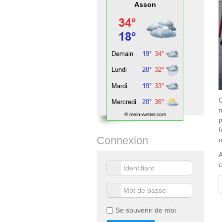
Asson
C
m
© mein-wetter.com
p
f
Connexion
o
A
c
Se souvenir de moi