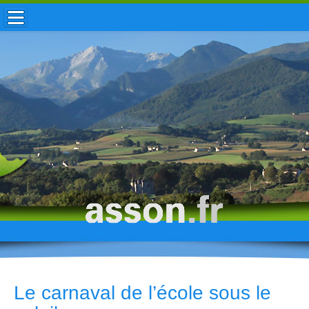
ACCUEIL / INFOS
MUNICIPALITÉ
VIE LOCALE
ENFANCE
TOURISME
HISTOIRE
Le carnaval de l’école sous le