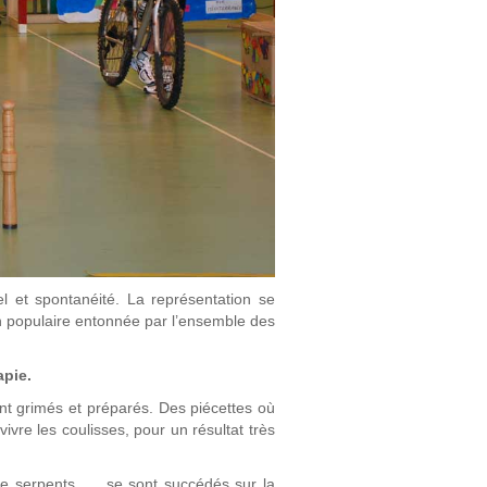
l et spontanéité. La représentation se
n populaire entonnée par l’ensemble des
apie.
nt grimés et préparés. Des piécettes où
ivre les coulisses, pour un résultat très
de serpents, … se sont succédés sur la