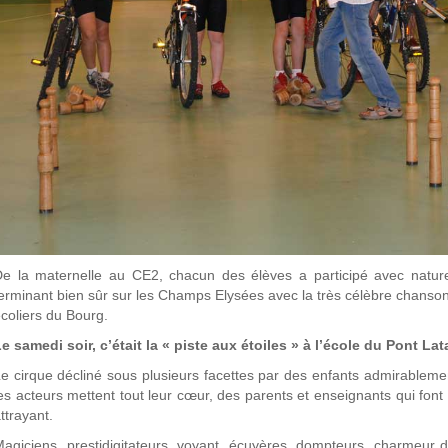
e la maternelle au CE2, chacun des élèves a participé avec nature
erminant bien sûr sur les Champs Elysées avec la très célèbre chanso
coliers du Bourg.
e samedi soir, c’était la « piste aux étoiles » à l’école du Pont Lat
e cirque décliné sous plusieurs facettes par des enfants admirableme
es acteurs mettent tout leur cœur, des parents et enseignants qui font v
ttrayant.
agiciens, prestidigitateurs, voyant, écuyères, dompteurs, charmeur 