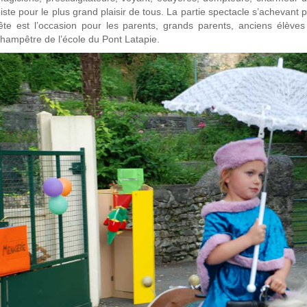
iste pour le plus grand plaisir de tous. La partie spectacle s’achevan
ête est l’occasion pour les parents, grands parents, anciens élève
hampêtre de l’école du Pont Latapie.