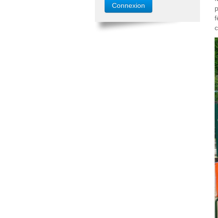
p
f
c