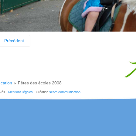
Précédent
cation
Fêtes des écoles 2008
rvés -
Mentions légales
- Création
scom communication