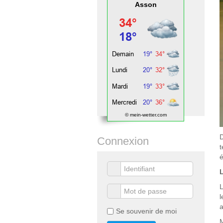
Asson
© mein-wetter.com
D
Connexion
t
é
L
L
l
a
Se souvenir de moi
M