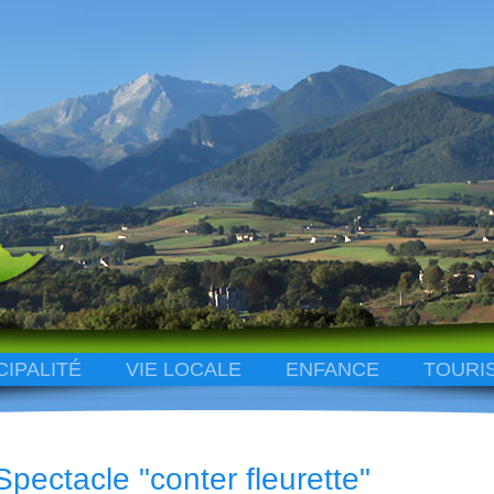
CIPALITÉ
VIE LOCALE
ENFANCE
TOURI
Spectacle "conter fleurette"