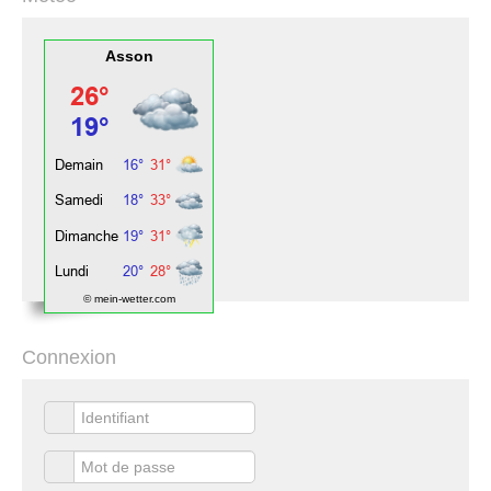
Asson
© mein-wetter.com
Connexion