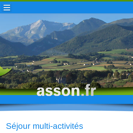
ACCUEIL / INFOS
MUNICIPALITÉ
VIE LOCALE
ENFANCE
TOURISME
HISTOIRE
Séjour multi-activités