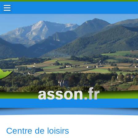
ACCUEIL / INFOS
MUNICIPALITÉ
VIE LOCALE
ENFANCE
TOURISME
HISTOIRE
Centre de loisirs