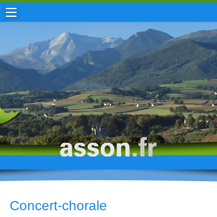
ACCUEIL / INFOS
MUNICIPALITÉ
VIE LOCALE
ENFANCE
TOURISME
HISTOIRE
Concert-chorale