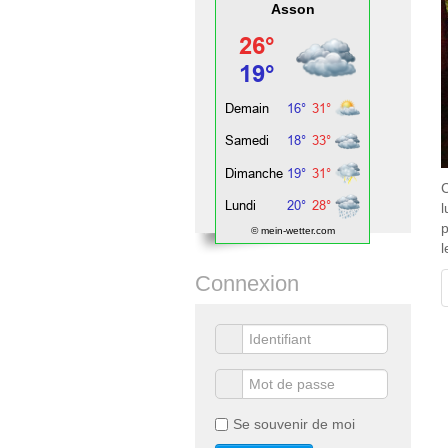
Asson
C
l
p
© mein-wetter.com
l
Connexion
Se souvenir de moi