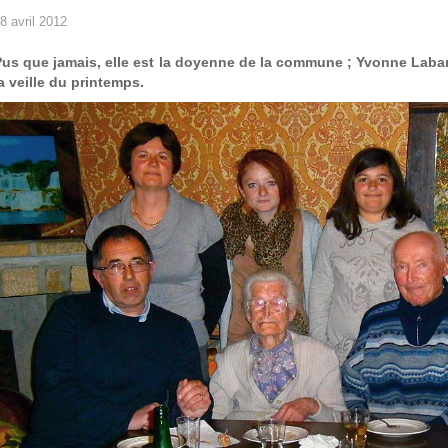
8 avril 2012
Pus que jamais, elle est la doyenne de la commune ; Yvonne Labar
a veille du printemps.