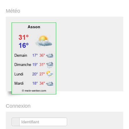
Météo
Asson
© mein-wetter.com
Connexion