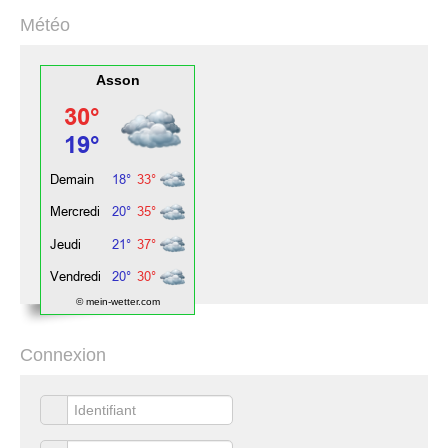
Météo
Asson
© mein-wetter.com
Connexion