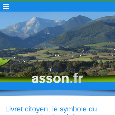
ACCUEIL / INFOS
MUNICIPALITÉ
VIE LOCALE
ENFANCE
TOURISME
HISTOIRE
Livret citoyen, le symbole du