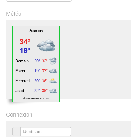
Météo
Asson
© mein-wetter.com
Connexion