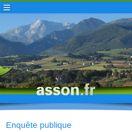
ACCUEIL / INFOS
MUNICIPALITÉ
VIE LOCALE
ENFANCE
TOURISME
HISTOIRE
Enquête publique