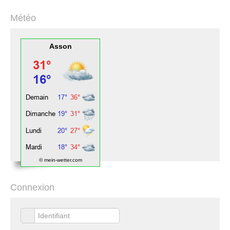
Météo
Asson
© mein-wetter.com
Connexion