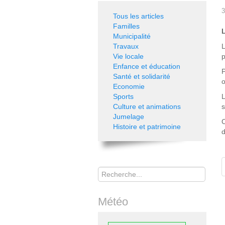
3
Tous les articles
Familles
L
Municipalité
Travaux
L
Vie locale
p
Enfance et éducation
P
Santé et solidarité
o
Economie
Sports
L
Culture et animations
s
Jumelage
C
Histoire et patrimoine
d
Rechercher
Météo