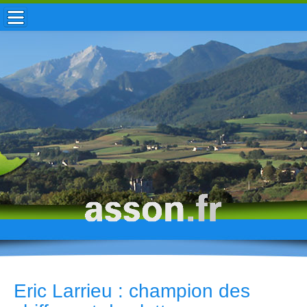
ACCUEIL / INFOS
MUNICIPALITÉ
VIE LOCALE
ENFANCE
TOURISME
HISTOIRE
Eric Larrieu : champion des