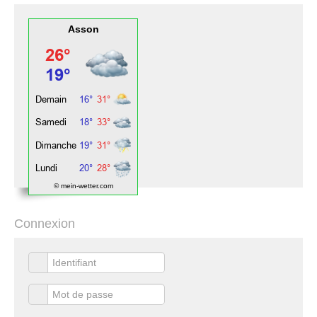
Asson
© mein-wetter.com
Connexion