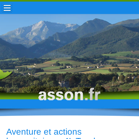
ACCUEIL / INFOS
MUNICIPALITÉ
VIE LOCALE
ENFANCE
TOURISME
HISTOIRE
Aventure et actions