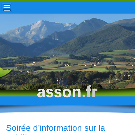
ACCUEIL / INFOS
MUNICIPALITÉ
VIE LOCALE
ENFANCE
TOURISME
HISTOIRE
Soirée d’information sur la