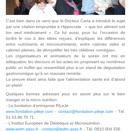
C’est bien dans ce sens que le Docteur Carta a introduit le sujet
par une citation empruntée à Hippocrate : « que ton aliment soit
ton seul médicament ». Ce fut aussi, pour lui, l’occasion de
tordre le cou à des idées reçues, d’expliquer les différences
entre nutriments et micronutriments, entre calories vides et
calories pleines, de démystifier les très célèbres «omégas».
Les organisateurs et animateurs de la soirée ont mis en
adéquation les discours et les actes en proposant au nombreux
public un buffet qui ressemblait plus à un stand de dégustation
gastronomique qu’à un mauvais remède.
La preuve étant ainsi faite que l’alimentation santé est d’abord
un plaisir.
Quelques bonnes adresses pour en savoir plus sur le bien
manger et la micro nutrition :
- La fondation d’entreprise PiLeJe :
www.fondation-pileje.com
-
contact@fondation-pileje.com
- Tél.
01.53.86.70.71.
- L’Institut Européen de Diététique et Micronutrition :
www.iedm.asso.fr
-
contact@iedm.asso.fr
- Tél. 0810 004 336.