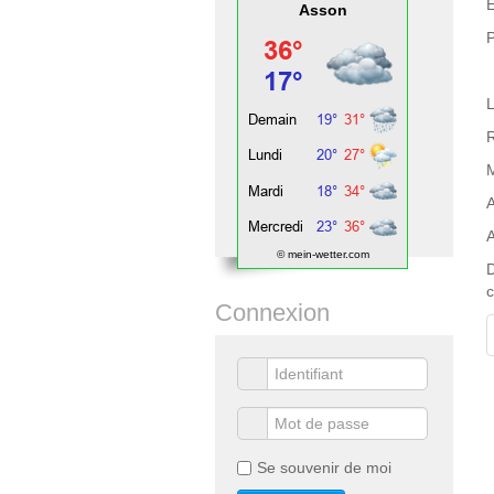
E
Asson
P
L
R
A
A
© mein-wetter.com
c
Connexion
Se souvenir de moi