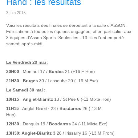
Hand : les résultats
3 juin 2015
Voici les résultats des finales se déroulant à la salle d’ASSON.
Félicitations à toutes les équipes engagées, et en particulier aux
3 équipes d'Asson Sports. Seules les - 13 filles l'ont emporté
samedi après-midi.
Le Vendredi 29 mai
:
20H00
: Montaut 17 /
Bordes
21 (+16 F Hon)
21H30
:
Bruges
30 / Lasseube 20 (+16 M Exc)
Le Samedi 30 mai :
10H15
:
Anglet-Biarritz
13 / St Pée 6 (-11 Mixte Hon)
11H15
: Anglet-Biarritz 23 /
Bosdarros
26 (-13 M
Hon)
12H30
: Denguin 19 /
Bosdarros
24 (-11 Mixte Exc)
13H30
:
Anglet-Biarritz 3
28 / Irissarry 16 (-13 M Prom)