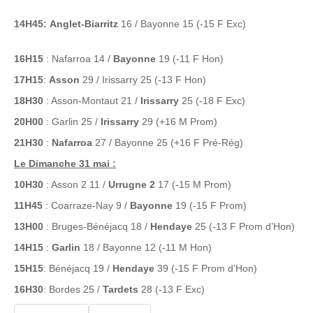
14H45:
Anglet-Biarritz
16 / Bayonne 15 (-15 F Exc)
16H15
: Nafarroa 14 /
Bayonne
19 (-11 F Hon)
17H15
:
Asson
29 / Irissarry 25 (-13 F Hon)
18H30
: Asson-Montaut 21 /
Irissarry
25 (-18 F Exc)
20H00
: Garlin 25 /
Irissarry
29 (+16 M Prom)
21H30
:
Nafarroa
27 / Bayonne 25 (+16 F Pré-Rég)
Le Dimanche 31 mai :
10H30
: Asson 2 11 /
Urrugne 2
17 (-15 M Prom)
11H45
: Coarraze-Nay 9 /
Bayonne
19 (-15 F Prom)
13H00
: Bruges-Bénéjacq 18 /
Hendaye
25 (-13 F Prom d’Hon)
14H15
:
Garlin
18 / Bayonne 12 (-11 M Hon)
15H15
: Bénéjacq 19 /
Hendaye
39 (-15 F Prom d’Hon)
16H30
: Bordes 25 /
Tardets
28 (-13 F Exc)