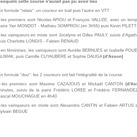
esquels cette course n'aurait pas pu avoir lieu
n formule "relais": un coureur en trail puis l'autre en VTT
les premiers sont Nicolas APIOU et François VALLEE, avec un temps
paire Yan MONDOT - Mathieu SOMPROU (en 3h56) puis Kevin PILET
les vainqueurs en mixte sont Jocelyne et Gilles PAULY, suivis d'
puis Charlotte LONGIS - Fabien RENAUD
en féminines, les vainqueurs sont Aurélie BERNUES et Isabelle POU
SLIMAK, puis Camille CUYAUBERE et Sophie DAUGA
(d'Asson)
n formule "duo": les 2 coureurs ont fait l'intégralité de la course:
-les premiers sont Maxime CAZAJOUS et Mickaël CANTON
(d'As
minutes, suivis de la paire Frédéric LOREE et Frédéric FERNAND
pascal MOUCHAGUE en 4h40
-les vainqueurs en mixte sont Alexandra CANTIN et Fabien ARTUS
Sylvain BEGUE