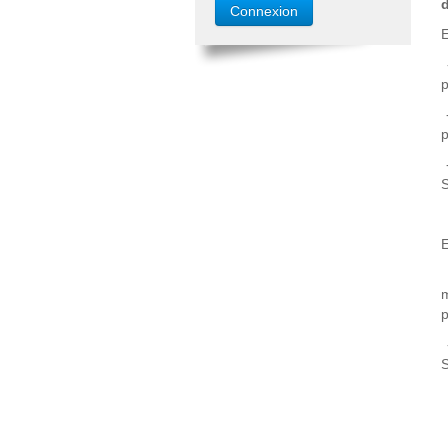
d
E
-
-
-
E