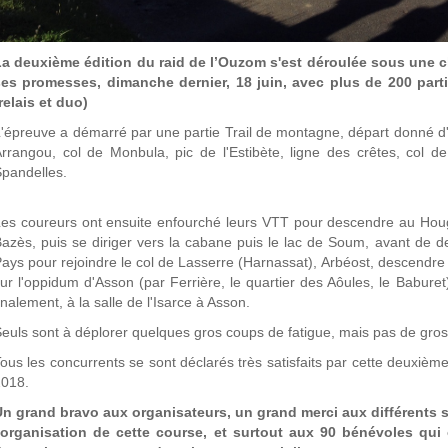
La deuxième édition du raid de l’Ouzom s'est déroulée sous une c
ses promesses, dimanche dernier, 18 juin, avec plus de 200 parti
relais et duo)
'épreuve a démarré par une partie Trail de montagne, départ donné d
rrangou, col de Monbula, pic de l'Estibète, ligne des crêtes, col d
pandelles.
es coureurs ont ensuite enfourché leurs VTT pour descendre au Hou
azès, puis se diriger vers la cabane puis le lac de Soum, avant de d
ays pour rejoindre le col de Lasserre (Harnassat), Arbéost, descendre 
ur l'oppidum d'Asson (par Ferrière, le quartier des Aôules, le Baburet), 
inalement, à la salle de l'Isarce à Asson.
euls sont à déplorer quelques gros coups de fatigue, mais pas de gro
ous les concurrents se sont déclarés très satisfaits par cette deuxième 
2018.
Un grand bravo aux organisateurs, un grand merci aux différent
l'organisation de cette course, et surtout aux 90 bénévoles qui