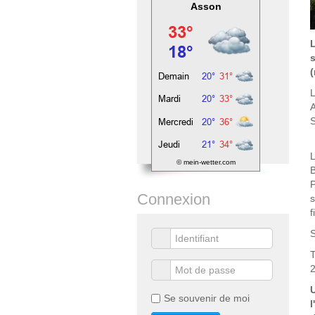
Asson
(
L
A
S
L
© mein-wetter.com
B
P
Connexion
s
f
S
T
Se souvenir de moi