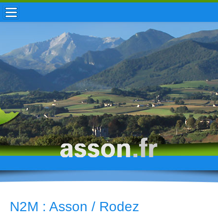
ACCUEIL / INFOS
MUNICIPALITÉ
VIE LOCALE
ENFANCE
TOURISME
HISTOIRE
N2M : Asson / Rodez