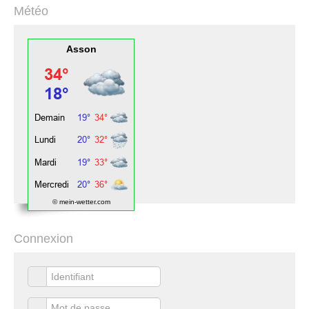
Météo
Asson
© mein-wetter.com
Connexion