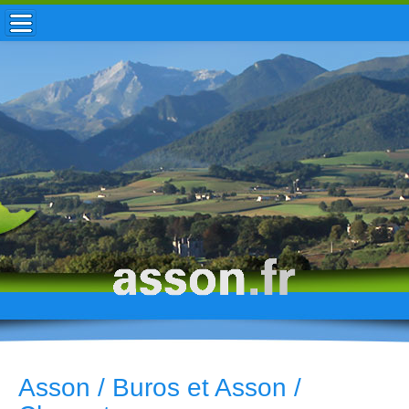
ACCUEIL / INFOS
MUNICIPALITÉ
VIE LOCALE
ENFANCE
TOURISME
HISTOIRE
Asson / Buros et Asson /