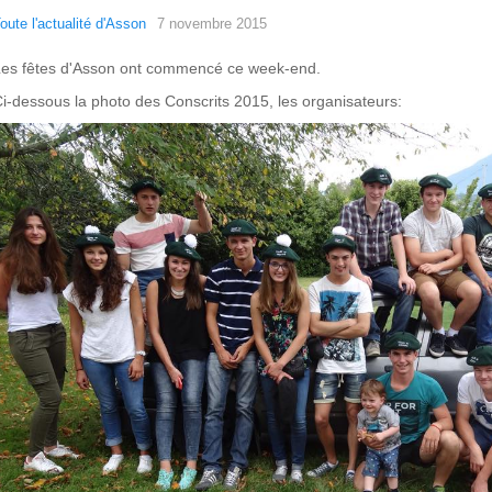
oute l'actualité d'Asson
7 novembre 2015
es fêtes d'Asson ont commencé ce week-end.
i-dessous la photo des Conscrits 2015, les organisateurs: