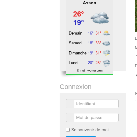
Asson
L
© mein-wetter.com
Connexion
N
Se souvenir de moi