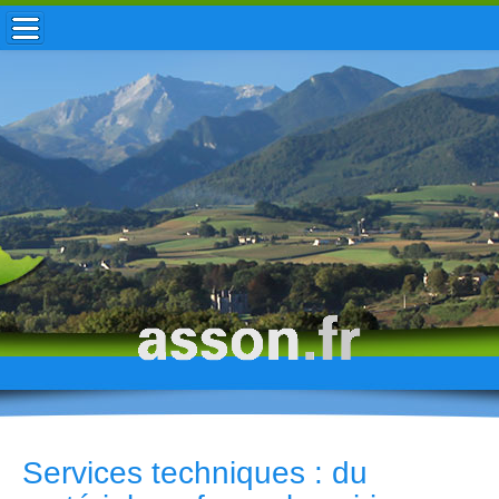
ACCUEIL / INFOS
MUNICIPALITÉ
VIE LOCALE
ENFANCE
TOURISME
HISTOIRE
Services techniques : du