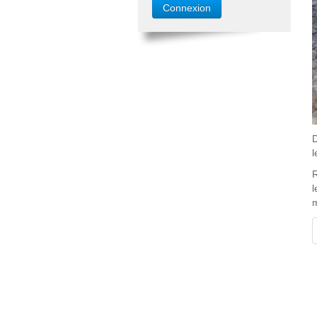
D
l
R
l
m